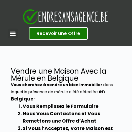
S
k
i
p
t
Recevoir une Offre
o
c
o
n
t
e
Vendre une Maison Avec la
n
Mérule en Belgique
t
Vous cherchez à vendre un bien immobilier
dans
en
lequel la présence de mérule a été détectée
Belgique
?
Vous Remplissez le Formulaire
Nous Vous Contactons et Vous
Remettons une Offre d’Achat
Si Vous l’Acceptez, Votre Maison est