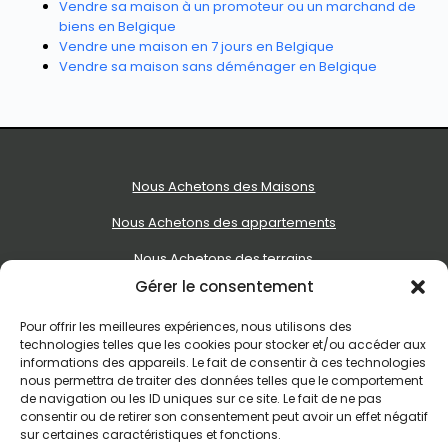
Vendre sa maison à un promoteur ou un marchand de
biens en Belgique
Vendre une maison en 7 jours en Belgique
Vendre sa maison sans déménager en Belgique
Nous Achetons des Maisons
Nous Achetons des appartements
Nous Achetons des terrains
Gérer le consentement
Nous Achetons des immeubles de rapport
Pour offrir les meilleures expériences, nous utilisons des
Le processus d’achat express
technologies telles que les cookies pour stocker et/ou accéder aux
informations des appareils. Le fait de consentir à ces technologies
Qui est Vendre Sans Agence
nous permettra de traiter des données telles que le comportement
de navigation ou les ID uniques sur ce site. Le fait de ne pas
Recevoir une offre d’achat
consentir ou de retirer son consentement peut avoir un effet négatif
sur certaines caractéristiques et fonctions.
Contact