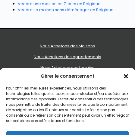
Vendre une maison en 7 jours en Belgique
Vendre sa maison sans déménager en Belgique
Nous Achetons des Maisons
Nous Achetons des appartements
Nous Achetons des terrains
Gérer le consentement
Nous Achetons des immeubles de rapport
Pour offrir les meilleures expériences, nous utilisons des
Le processus d’achat express
technologies telles que les cookies pour stocker et/ou accéder aux
informations des appareils. Le fait de consentir à ces technologies
Qui est Vendre Sans Agence
nous permettra de traiter des données telles que le comportement
de navigation ou les ID uniques sur ce site. Le fait de ne pas
Recevoir une offre d’achat
consentir ou de retirer son consentement peut avoir un effet négatif
sur certaines caractéristiques et fonctions.
Contact
contact@vendresansagence.be