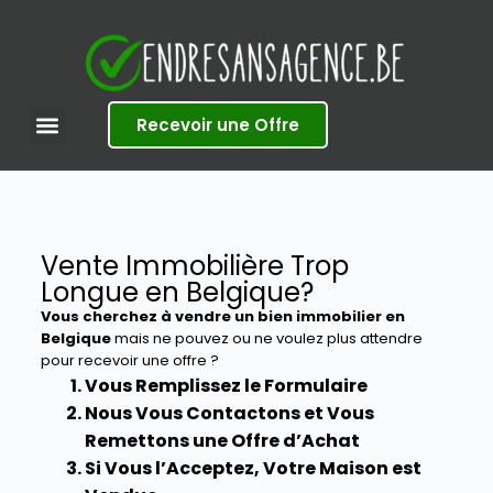
S
k
i
p
t
Recevoir une Offre
o
c
o
n
t
e
Vente Immobilière Trop
n
Longue en Belgique?
t
Vous cherchez à vendre un bien immobilier en
Belgique
mais ne pouvez ou ne voulez plus attendre
pour recevoir une offre ?
Vous Remplissez le Formulaire
Nous Vous Contactons et Vous
Remettons une Offre d’Achat
Si Vous l’Acceptez, Votre Maison est