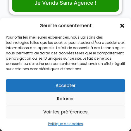
Je Vends Sans Agence !
Gérer le consentement
Pour offrir les meilleures expériences, nous utilisons des
Nous Achetons des Maisons
technologies telles que les cookies pour stocker et/ou accéder aux
informations des appareils. Le fait de consentir à ces technologies
Nous Achetons des appartements
nous permettra de traiter des données telles que le comportement
de navigation ou les ID uniques sur ce site. Le fait de ne pas
Nous Achetons des terrains
consentir ou de retirer son consentement peut avoir un effet négatif
sur certaines caractéristiques et fonctions.
Nous Achetons des immeubles de rapport
Le processus d’achat express
Accepter
Qui est Vendre Sans Agence
Refuser
Recevoir une offre d’achat
Voir les préférences
Contact
contact@vendresansagence.be
Politique de cookies
(+32)492759069