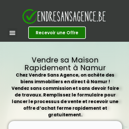
S
k
i
p
t
Recevoir une Offre
o
c
o
n
t
Vendre sa Maison
e
Rapidement à Namur
n
t
Chez Vendre Sans Agence, on achète des
biens immobiliers en direct à Namur !
Vendez sans commission et sans devoir faire
de travaux. Remplissez le formulaire pour
lancer le processus de vente et recevoir une
offre d’achat ferme rapidement et
gratuitement.