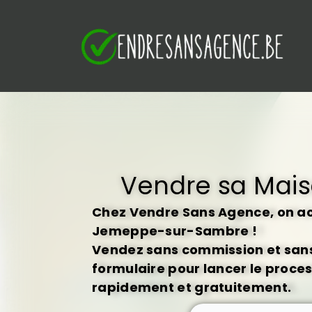
S
k
i
p
t
o
c
o
n
t
Vendre sa Mai
e
n
Chez Vendre Sans Agence, on ach
t
Jemeppe-sur-Sambre !
Vendez sans commission et sans 
formulaire pour lancer le proce
rapidement et gratuitement.