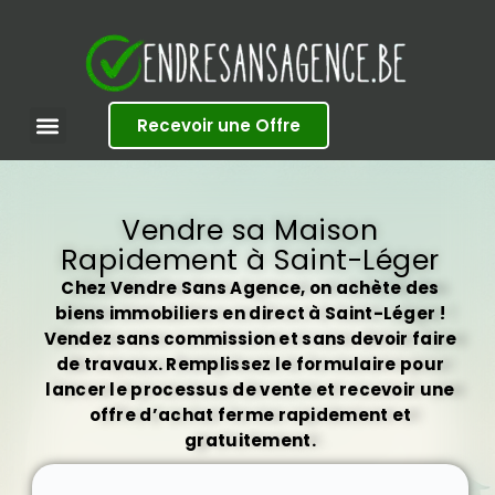
S
k
i
p
t
Recevoir une Offre
o
c
o
n
t
Vendre sa Maison
e
Rapidement à Saint-Léger
n
t
Chez Vendre Sans Agence, on achète des
biens immobiliers en direct à Saint-Léger !
Vendez sans commission et sans devoir faire
de travaux. Remplissez le formulaire pour
lancer le processus de vente et recevoir une
offre d’achat ferme rapidement et
gratuitement.