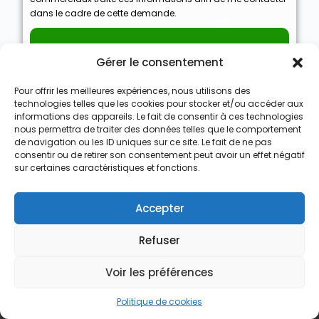
dans le cadre de cette demande.
Je Vends Sans Agence !
Gérer le consentement
Pour offrir les meilleures expériences, nous utilisons des
technologies telles que les cookies pour stocker et/ou accéder aux
informations des appareils. Le fait de consentir à ces technologies
nous permettra de traiter des données telles que le comportement
Nous Achetons des Maisons
de navigation ou les ID uniques sur ce site. Le fait de ne pas
consentir ou de retirer son consentement peut avoir un effet négatif
Nous Achetons des appartements
sur certaines caractéristiques et fonctions.
Nous Achetons des terrains
Accepter
Nous Achetons des immeubles de rapport
Refuser
Le processus d’achat express
Qui est Vendre Sans Agence
Voir les préférences
Recevoir une offre d’achat
Politique de cookies
Contact