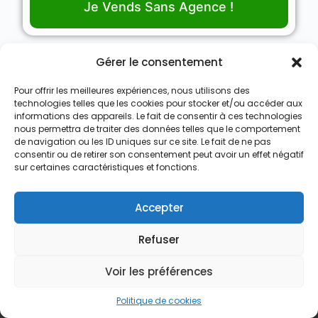
Je Vends Sans Agence !
Gérer le consentement
Pour offrir les meilleures expériences, nous utilisons des
Nous Achetons des Maisons
technologies telles que les cookies pour stocker et/ou accéder aux
informations des appareils. Le fait de consentir à ces technologies
Nous Achetons des appartements
nous permettra de traiter des données telles que le comportement
de navigation ou les ID uniques sur ce site. Le fait de ne pas
Nous Achetons des terrains
consentir ou de retirer son consentement peut avoir un effet négatif
sur certaines caractéristiques et fonctions.
Nous Achetons des immeubles de rapport
Le processus d’achat express
Accepter
Qui est Vendre Sans Agence
Refuser
Recevoir une offre d’achat
Voir les préférences
Contact
contact@vendresansagence.be
Politique de cookies
(+32)492759069