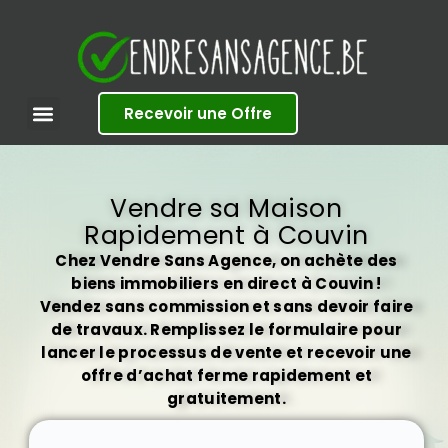
S
k
i
p
t
Recevoir une Offre
o
c
o
n
t
Vendre sa Maison
e
Rapidement à Couvin
n
t
Chez Vendre Sans Agence, on achète des
biens immobiliers en direct à Couvin !
Vendez sans commission et sans devoir faire
de travaux. Remplissez le formulaire pour
lancer le processus de vente et recevoir une
offre d’achat ferme rapidement et
gratuitement.