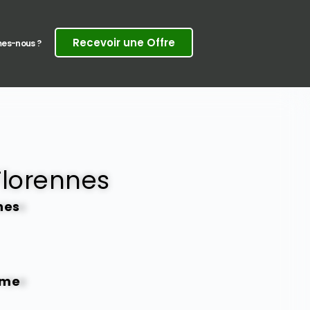
Recevoir une Offre
es-nous ?
Florennes
nes
rme