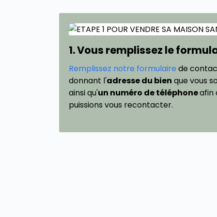
1. Vous remplissez le formul
Remplissez notre formulaire
de contac
donnant l'
adresse du bien
que vous s
ainsi qu'
un numéro de téléphone
afin
puissions vous recontacter.