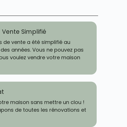
Vente Simplifié
 de vente a été simplifié au
 des années. Vous ne pouvez pas
vous voulez vendre votre maison
at
tre maison sans mettre un clou !
pons de toutes les rénovations et