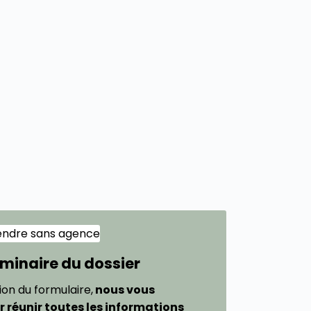
liminaire du dossier
tion du formulaire,
nous vous
 réunir toutes les informations