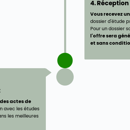
4. Réception
Vous recevez un
dossier d'étude p
Pour un dossier s
l'offre sera gé
et sans conditi
t
 des actes de
on avec les études
ans les meilleures