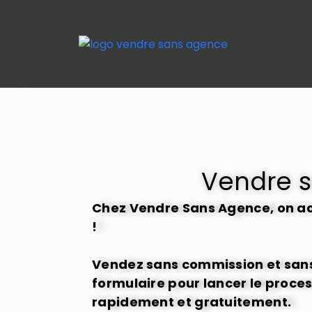
S
k
i
p
t
o
c
o
n
t
Vendre s
e
n
Chez Vendre Sans Agence, on ach
t
!
Vendez sans commission et sans 
formulaire pour lancer le proce
rapidement et gratuitement.