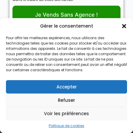
Je Vends Sans Agence !
Gérer le consentement
Pour offrir les meilleures expériences, nous utilisons des
technologies telles que les cookies pour stocker et/ou accéder aux
informations des appareils. Le fait de consentir à ces technologies
Nous Achetons des Maisons
nous permettra de traiter des données telles que le comportement
de navigation ou les ID uniques sur ce site. Le fait de ne pas
Nous Achetons des appartements
consentir ou de retirer son consentement peut avoir un effet négatif
sur certaines caractéristiques et fonctions.
Nous Achetons des terrains
Nous Achetons des immeubles de rapport
Accepter
Le processus d’achat express
Refuser
Qui est Vendre Sans Agence
Voir les préférences
Recevoir une offre d’achat
Contact
Politique de cookies
contact@vendresansagence.be