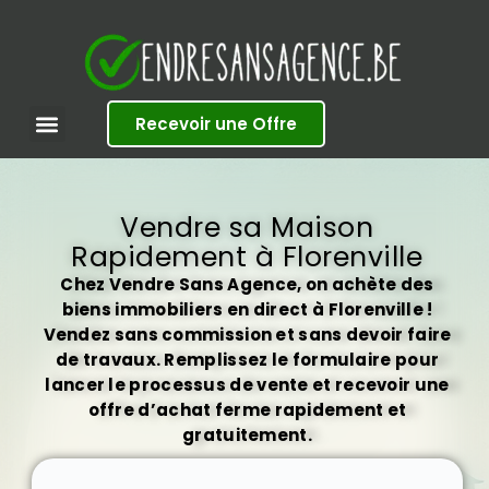
S
k
i
p
t
Recevoir une Offre
o
c
o
n
t
Vendre sa Maison
e
Rapidement à Florenville
n
t
Chez Vendre Sans Agence, on achète des
biens immobiliers en direct à Florenville !
Vendez sans commission et sans devoir faire
de travaux. Remplissez le formulaire pour
lancer le processus de vente et recevoir une
offre d’achat ferme rapidement et
gratuitement.