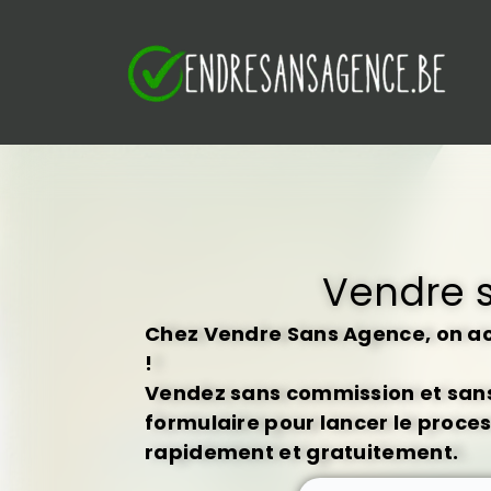
S
k
i
p
t
o
c
o
n
t
Vendre 
e
n
Chez Vendre Sans Agence, on ac
t
!
Vendez sans commission et sans 
formulaire pour lancer le proce
rapidement et gratuitement.