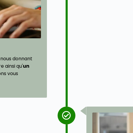
 nous donnant
 ainsi qu'
un
ons vous