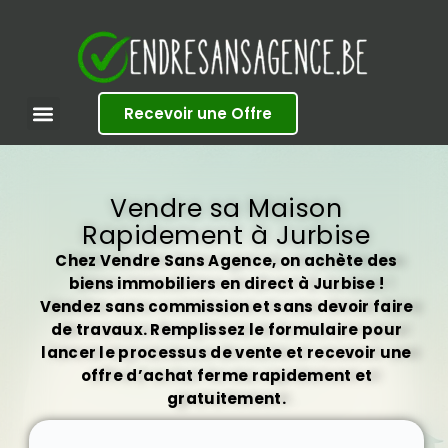
S
k
i
p
t
Recevoir une Offre
o
c
o
n
t
Vendre sa Maison
e
Rapidement à Jurbise
n
t
Chez Vendre Sans Agence, on achète des
biens immobiliers en direct à Jurbise !
Vendez sans commission et sans devoir faire
de travaux. Remplissez le formulaire pour
lancer le processus de vente et recevoir une
offre d’achat ferme rapidement et
gratuitement.