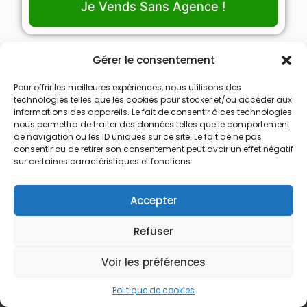
Je Vends Sans Agence !
Gérer le consentement
Pour offrir les meilleures expériences, nous utilisons des
Nous Achetons des Maisons
technologies telles que les cookies pour stocker et/ou accéder aux
informations des appareils. Le fait de consentir à ces technologies
Nous Achetons des appartements
nous permettra de traiter des données telles que le comportement
de navigation ou les ID uniques sur ce site. Le fait de ne pas
Nous Achetons des terrains
consentir ou de retirer son consentement peut avoir un effet négatif
sur certaines caractéristiques et fonctions.
Nous Achetons des immeubles de rapport
Le processus d’achat express
Accepter
Qui est Vendre Sans Agence
Refuser
Recevoir une offre d’achat
Voir les préférences
Contact
contact@vendresansagence.be
Politique de cookies
(+32)492759069