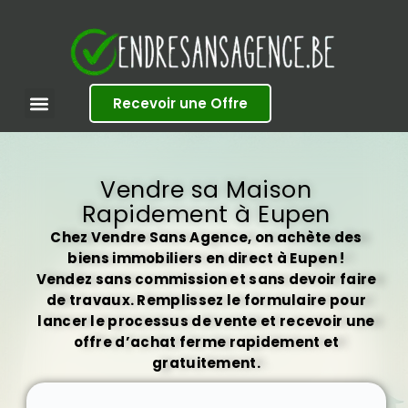
S
k
i
p
t
Recevoir une Offre
o
c
o
n
t
Vendre sa Maison
e
Rapidement à Eupen
n
t
Chez Vendre Sans Agence, on achète des
biens immobiliers en direct à Eupen !
Vendez sans commission et sans devoir faire
de travaux. Remplissez le formulaire pour
lancer le processus de vente et recevoir une
offre d’achat ferme rapidement et
gratuitement.