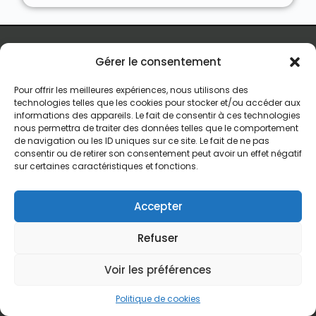
Gérer le consentement
Nous Achetons des Maisons
Pour offrir les meilleures expériences, nous utilisons des
Nous Achetons des appartements
technologies telles que les cookies pour stocker et/ou accéder aux
informations des appareils. Le fait de consentir à ces technologies
Nous Achetons des terrains
nous permettra de traiter des données telles que le comportement
de navigation ou les ID uniques sur ce site. Le fait de ne pas
Nous Achetons des immeubles de rapport
consentir ou de retirer son consentement peut avoir un effet négatif
sur certaines caractéristiques et fonctions.
Le processus d’achat express
Qui est Vendre Sans Agence
Accepter
Recevoir une offre d’achat
Refuser
Contact
contact@vendresansagence.be
Voir les préférences
(+32)492759069
Politique de cookies (UE) et mentions légales
Politique de cookies
Copyright 2024 – Vendresansagence.be