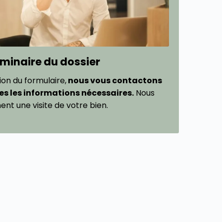
liminaire du dossier
tion du formulaire,
nous vous contactons
es les informations nécessaires.
Nous
ent une visite de votre bien.