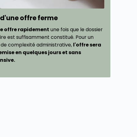
 d'une offre ferme
e offre rapidement
une fois que le dossier
ire est suffisamment constitué. Pour un
 de complexité administrative,
l'offre sera
mise en quelques jours et sans
nsive.