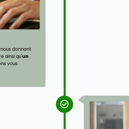
 nous donnant
 ainsi qu'
un
ons vous