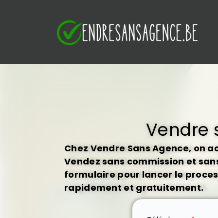
S
k
i
p
t
o
c
o
n
t
Vendre 
e
n
Chez Vendre Sans Agence, on ach
t
Vendez sans commission et sans 
formulaire pour lancer le proce
rapidement et gratuitement.