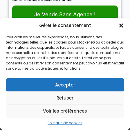
Je Vends Sans Agence !
Gérer le consentement
Pour offrir les meilleures expériences, nous utilisons des
technologies telles que les cookies pour stocker et/ou accéder aux
informations des appareils. Le fait de consentir à ces technologies
Nous Achetons des Maisons
nous permettra de traiter des données telles que le comportement
de navigation ou les ID uniques sur ce site. Le fait de ne pas
Nous Achetons des appartements
consentir ou de retirer son consentement peut avoir un effet négatif
sur certaines caractéristiques et fonctions.
Nous Achetons des terrains
Nous Achetons des immeubles de rapport
Accepter
Le processus d’achat express
Refuser
Qui est Vendre Sans Agence
Voir les préférences
Recevoir une offre d’achat
Contact
Politique de cookies
contact@vendresansagence.be