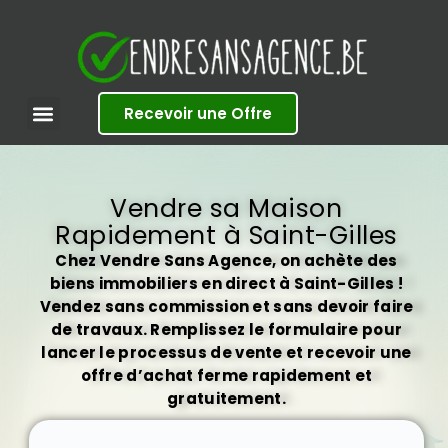
S
k
i
p
t
Recevoir une Offre
o
c
o
n
t
Vendre sa Maison
e
Rapidement à Saint-Gilles
n
t
Chez Vendre Sans Agence, on achète des
biens immobiliers en direct à Saint-Gilles !
Vendez sans commission et sans devoir faire
de travaux. Remplissez le formulaire pour
lancer le processus de vente et recevoir une
offre d’achat ferme rapidement et
gratuitement.