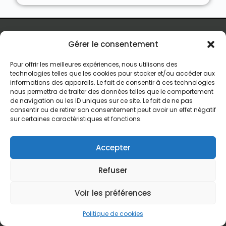
Gérer le consentement
Nous Achetons des Maisons
Pour offrir les meilleures expériences, nous utilisons des
Nous Achetons des appartements
technologies telles que les cookies pour stocker et/ou accéder aux
informations des appareils. Le fait de consentir à ces technologies
Nous Achetons des terrains
nous permettra de traiter des données telles que le comportement
de navigation ou les ID uniques sur ce site. Le fait de ne pas
Nous Achetons des immeubles de rapport
consentir ou de retirer son consentement peut avoir un effet négatif
sur certaines caractéristiques et fonctions.
Le processus d’achat express
Qui est Vendre Sans Agence
Accepter
Recevoir une offre d’achat
Refuser
Contact
contact@vendresansagence.be
Voir les préférences
(+32)492759069
Politique de cookies (UE) et mentions légales
Politique de cookies
Copyright 2024 – Vendresansagence.be