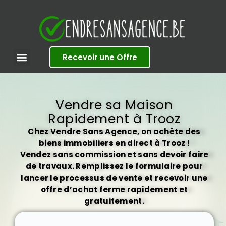
S
k
i
p
t
Recevoir une Offre
o
c
o
n
t
Vendre sa Maison
e
Rapidement à Trooz
n
t
Chez Vendre Sans Agence, on achète des
biens immobiliers en direct à Trooz !
Vendez sans commission et sans devoir faire
de travaux. Remplissez le formulaire pour
lancer le processus de vente et recevoir une
offre d’achat ferme rapidement et
gratuitement.